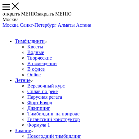
открыть МЕНЮ
закрыть МЕНЮ
Москва
Москва
Санкт-Петербург
Алматы
Астана
Тимбилдинги
Квесты
Водные
Творческие
В помещении
В офисе
Online
Летние
Веревочный курс
Сплав по реке
Парусная регата
Форт Боярд
Джиппинг
Тимбилдинг на природе
Гигантский конструктор
Формула 1
Зимние
Новогодний тимбидлинг