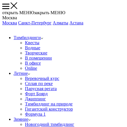
открыть МЕНЮ
закрыть МЕНЮ
Москва
Москва
Санкт-Петербург
Алматы
Астана
Тимбилдинги
Квесты
Водные
Творческие
В помещении
В офисе
Online
Летние
Веревочный курс
Сплав по реке
Парусная регата
Форт Боярд
Джиппинг
Тимбилдинг на природе
Гигантский конструктор
Формула 1
Зимние
Новогодний тимбидлинг