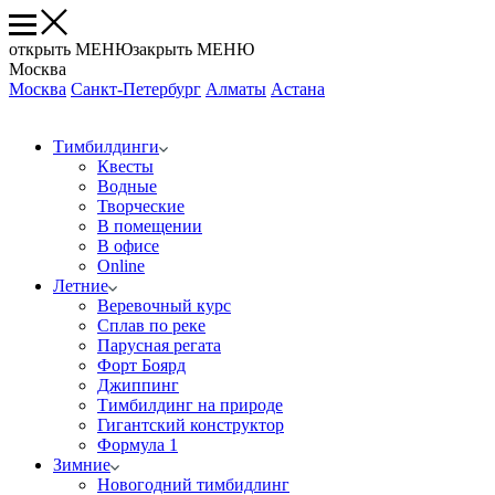
открыть МЕНЮ
закрыть МЕНЮ
Москва
Москва
Санкт-Петербург
Алматы
Астана
Тимбилдинги
Квесты
Водные
Творческие
В помещении
В офисе
Online
Летние
Веревочный курс
Сплав по реке
Парусная регата
Форт Боярд
Джиппинг
Тимбилдинг на природе
Гигантский конструктор
Формула 1
Зимние
Новогодний тимбидлинг