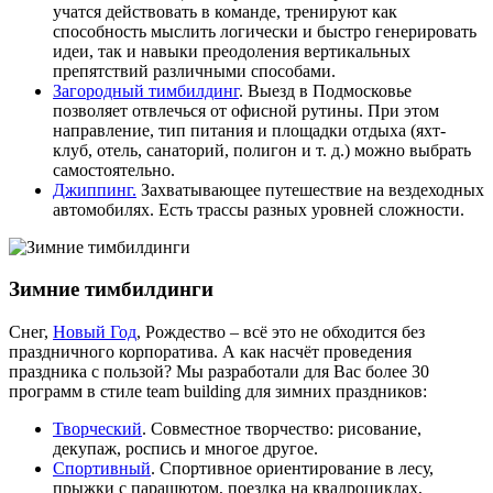
учатся действовать в команде, тренируют как
способность мыслить логически и быстро генерировать
идеи, так и навыки преодоления вертикальных
препятствий различными способами.
Загородный тимбилдинг
. Выезд в Подмосковье
позволяет отвлечься от офисной рутины. При этом
направление, тип питания и площадки отдыха (яхт-
клуб, отель, санаторий, полигон и т. д.) можно выбрать
самостоятельно.
Джиппинг.
Захватывающее путешествие на вездеходных
автомобилях. Есть трассы разных уровней сложности.
Зимние тимбилдинги
Снег,
Новый Год
, Рождество – всё это не обходится без
праздничного корпоратива. А как насчёт проведения
праздника с пользой? Мы разработали для Вас более 30
программ в стиле team building для зимних праздников:
Творческий
. Совместное творчество: рисование,
декупаж, роспись и многое другое.
Спортивный
. Спортивное ориентирование в лесу,
прыжки с парашютом, поездка на квадроциклах,