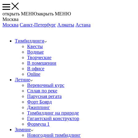
открыть МЕНЮ
закрыть МЕНЮ
Москва
Москва
Санкт-Петербург
Алматы
Астана
Тимбилдинги
Квесты
Водные
Творческие
В помещении
В офисе
Online
Летние
Веревочный курс
Сплав по реке
Парусная регата
Форт Боярд
Джиппинг
Тимбилдинг на природе
Гигантский конструктор
Формула 1
Зимние
Новогодний тимбидлинг