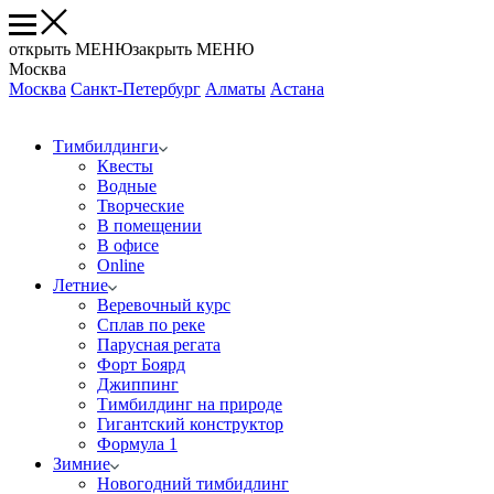
открыть МЕНЮ
закрыть МЕНЮ
Москва
Москва
Санкт-Петербург
Алматы
Астана
Тимбилдинги
Квесты
Водные
Творческие
В помещении
В офисе
Online
Летние
Веревочный курс
Сплав по реке
Парусная регата
Форт Боярд
Джиппинг
Тимбилдинг на природе
Гигантский конструктор
Формула 1
Зимние
Новогодний тимбидлинг