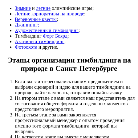
Зимние
и
летние
олимпийские игры;
Летние корпоративы на природе
;
Веревочные квесты
;
Джиппинг;
Художественный тимбилдинг
;
Тимбилдинг
Форт Боярд
;
Активный тимбилдинг
;
Фотоохота
и другие.
Этапы организации тимбилдинга на
природе в Санкт-Петербурге
Если вы заинтересовались нашим предложением и
выбрали сценарий и идею для вашего тимбилдинга на
природе, дайте нам знать, отправив онлайн-заявку.
На втором этапе с вами свяжется наш представитель для
согласования общего формата и отдельных моментов
предстоящего мероприятия.
На третьем этапе за вами закрепляется
профессиональный менеджер с опытом проведения
именно того формата тимбилдинга, который вы
выбрали.
На четвертом этапе вы вместе с менеджером